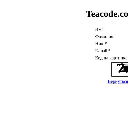
Teacode.c
Имя
Фамилия
Ник
*
E-mail
*
Код на картинк
Вернуться