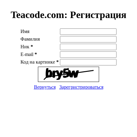
Teacode.com:
Регистрация
Имя
Фамилия
Ник
*
E-mail
*
Код на картинке
*
Вернуться
Зарегристрироваться