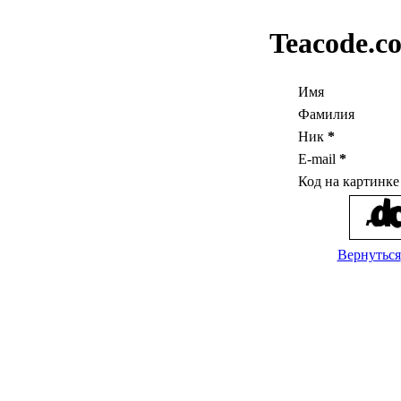
Teacode.c
Имя
Фамилия
Ник
*
E-mail
*
Код на картинк
Вернуться