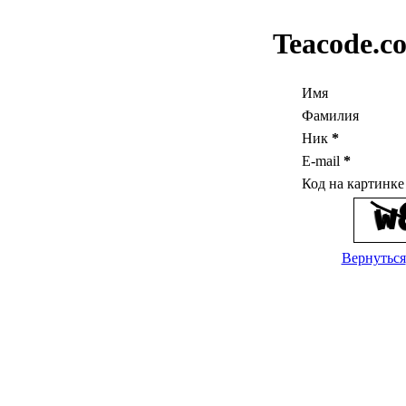
Teacode.c
Имя
Фамилия
Ник
*
E-mail
*
Код на картинк
Вернуться