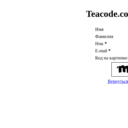
Teacode.c
Имя
Фамилия
Ник
*
E-mail
*
Код на картинк
Вернуться