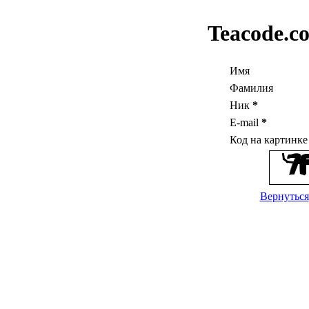
Teacode.c
Имя
Фамилия
Ник
*
E-mail
*
Код на картинк
Вернуться