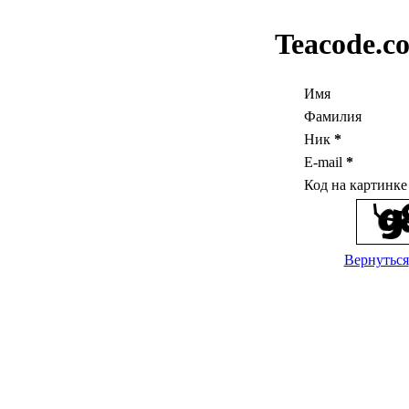
Teacode.c
Имя
Фамилия
Ник
*
E-mail
*
Код на картинк
Вернуться