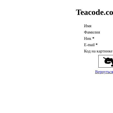
Teacode.c
Имя
Фамилия
Ник
*
E-mail
*
Код на картинк
Вернуться