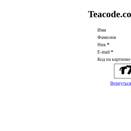
Teacode.c
Имя
Фамилия
Ник
*
E-mail
*
Код на картинк
Вернуться