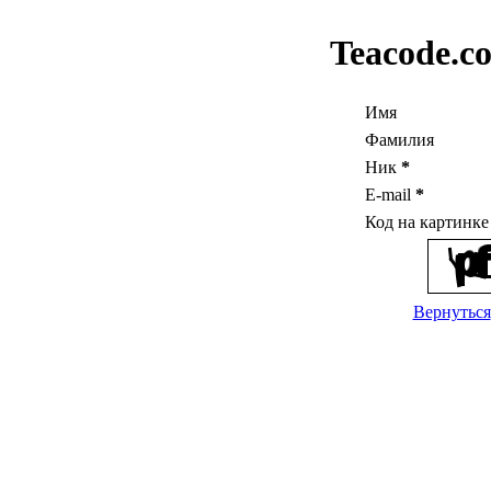
Teacode.c
Имя
Фамилия
Ник
*
E-mail
*
Код на картинк
Вернуться