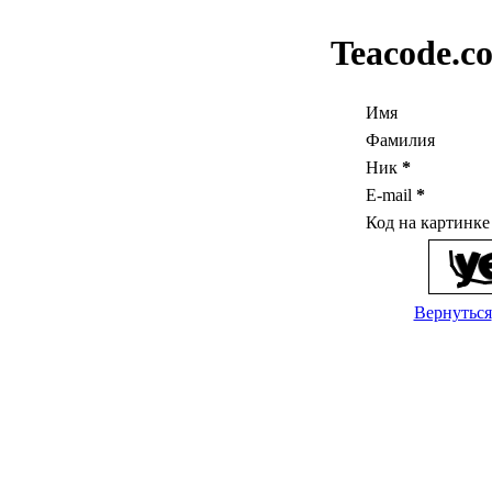
Teacode.c
Имя
Фамилия
Ник
*
E-mail
*
Код на картинк
Вернуться