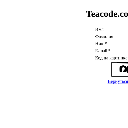
Teacode.c
Имя
Фамилия
Ник
*
E-mail
*
Код на картинк
Вернуться