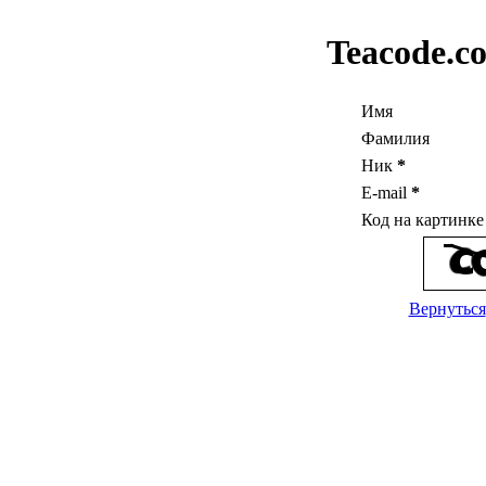
Teacode.c
Имя
Фамилия
Ник
*
E-mail
*
Код на картинк
Вернуться