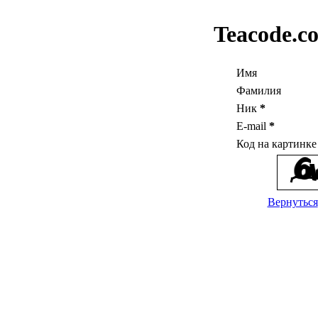
Teacode.c
Имя
Фамилия
Ник
*
E-mail
*
Код на картинк
Вернуться