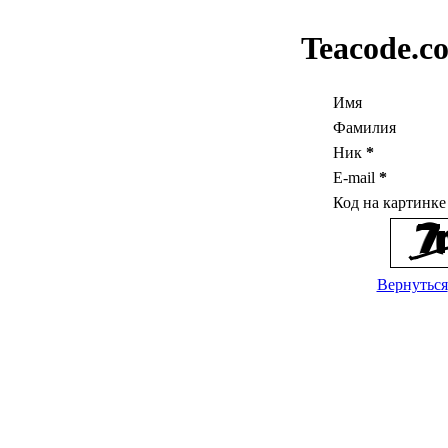
Teacode.c
Имя
Фамилия
Ник
*
E-mail
*
Код на картинк
Вернуться