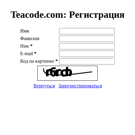
Teacode.com:
Регистрация
Имя
Фамилия
Ник
*
E-mail
*
Код на картинке
*
Вернуться
Зарегристрироваться