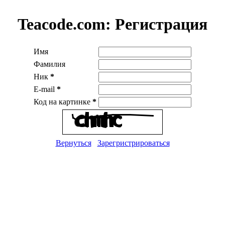
Teacode.com:
Регистрация
Имя
Фамилия
Ник
*
E-mail
*
Код на картинке
*
Вернуться
Зарегристрироваться