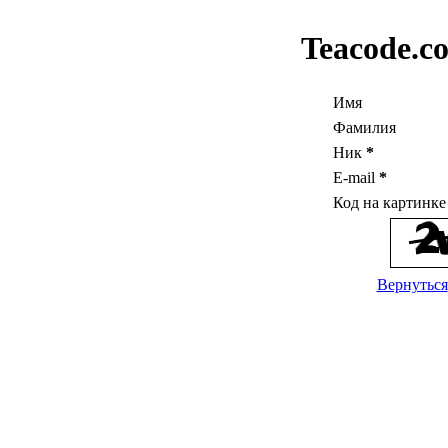
Teacode.c
Имя
Фамилия
Ник
*
E-mail
*
Код на картинк
Вернуться