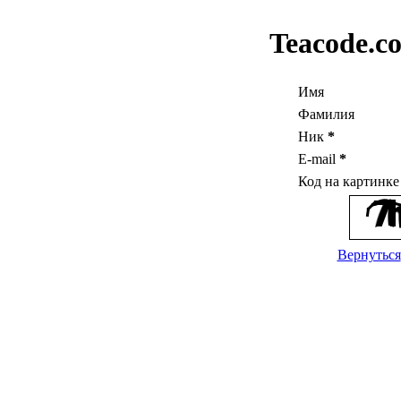
Teacode.c
Имя
Фамилия
Ник
*
E-mail
*
Код на картинк
Вернуться