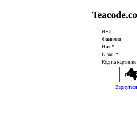
Teacode.c
Имя
Фамилия
Ник
*
E-mail
*
Код на картинк
Вернуться