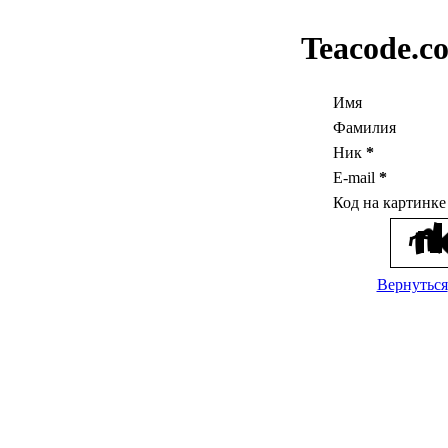
Teacode.c
Имя
Фамилия
Ник
*
E-mail
*
Код на картинк
Вернуться