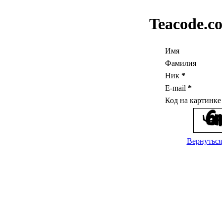
Teacode.c
Имя
Фамилия
Ник
*
E-mail
*
Код на картинк
Вернуться