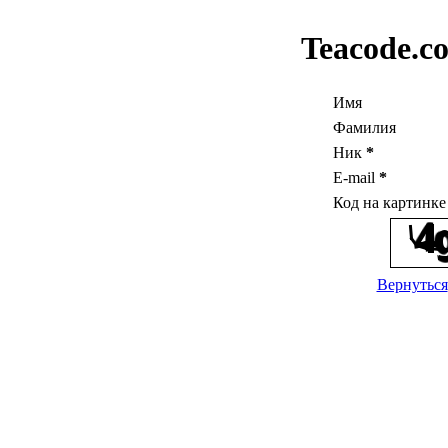
Teacode.c
Имя
Фамилия
Ник
*
E-mail
*
Код на картинк
Вернуться