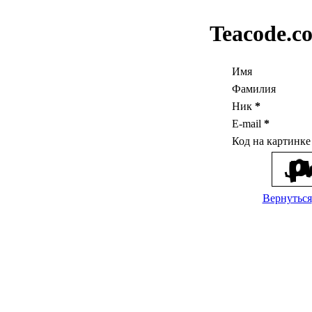
Teacode.c
Имя
Фамилия
Ник
*
E-mail
*
Код на картинк
Вернуться