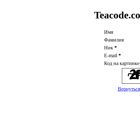
Teacode.c
Имя
Фамилия
Ник
*
E-mail
*
Код на картинк
Вернуться