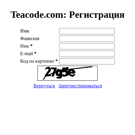
Teacode.com:
Регистрация
Имя
Фамилия
Ник
*
E-mail
*
Код на картинке
*
Вернуться
Зарегристрироваться