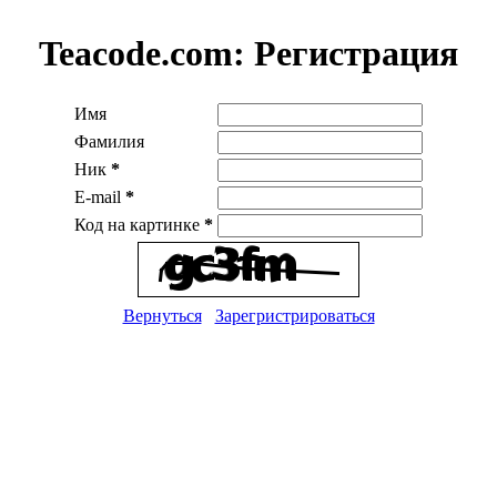
Teacode.com:
Регистрация
Имя
Фамилия
Ник
*
E-mail
*
Код на картинке
*
Вернуться
Зарегристрироваться