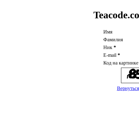
Teacode.c
Имя
Фамилия
Ник
*
E-mail
*
Код на картинк
Вернуться