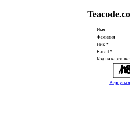
Teacode.c
Имя
Фамилия
Ник
*
E-mail
*
Код на картинк
Вернуться