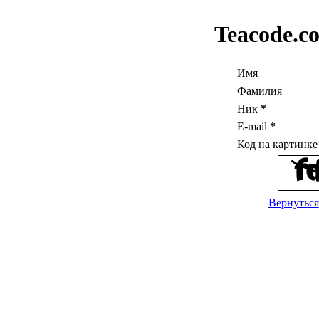
Teacode.c
Имя
Фамилия
Ник
*
E-mail
*
Код на картинк
Вернуться