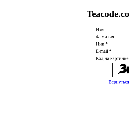
Teacode.c
Имя
Фамилия
Ник
*
E-mail
*
Код на картинк
Вернуться