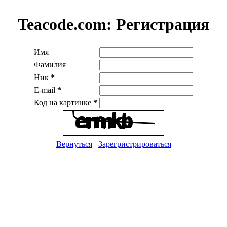
Teacode.com:
Регистрация
Имя
Фамилия
Ник
*
E-mail
*
Код на картинке
*
Вернуться
Зарегристрироваться