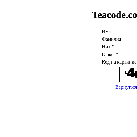
Teacode.c
Имя
Фамилия
Ник
*
E-mail
*
Код на картинк
Вернуться