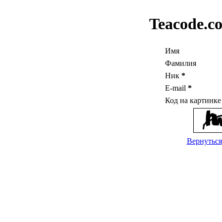
Teacode.c
Имя
Фамилия
Ник
*
E-mail
*
Код на картинк
Вернуться