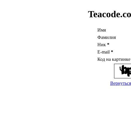
Teacode.c
Имя
Фамилия
Ник
*
E-mail
*
Код на картинк
Вернуться