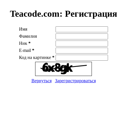
Teacode.com:
Регистрация
Имя
Фамилия
Ник
*
E-mail
*
Код на картинке
*
Вернуться
Зарегристрироваться