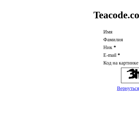
Teacode.c
Имя
Фамилия
Ник
*
E-mail
*
Код на картинк
Вернуться