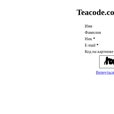
Teacode.c
Имя
Фамилия
Ник
*
E-mail
*
Код на картинк
Вернуться