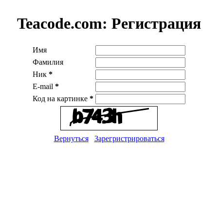
Teacode.com:
Регистрация
Имя
Фамилия
Ник
*
E-mail
*
Код на картинке
*
Вернуться
Зарегристрироваться