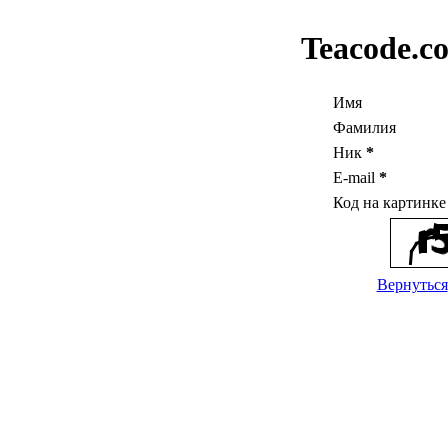
Teacode.c
Имя
Фамилия
Ник
*
E-mail
*
Код на картинк
Вернуться