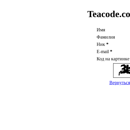
Teacode.c
Имя
Фамилия
Ник
*
E-mail
*
Код на картинк
Вернуться