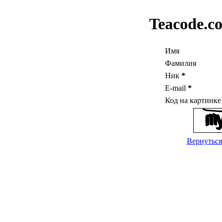
Teacode.c
Имя
Фамилия
Ник
*
E-mail
*
Код на картинк
Вернуться