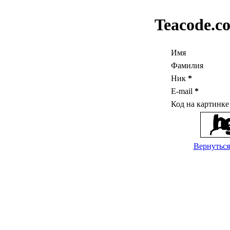
Teacode.c
Имя
Фамилия
Ник
*
E-mail
*
Код на картинк
Вернуться