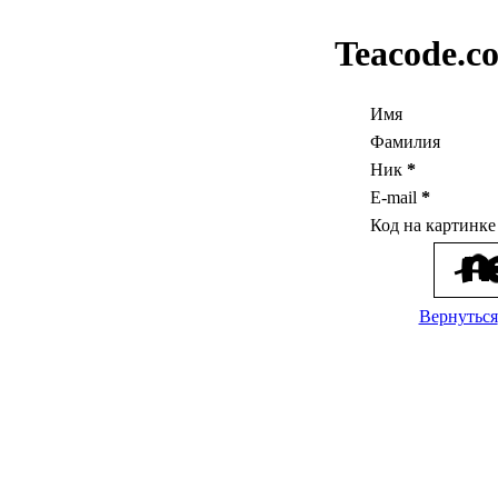
Teacode.c
Имя
Фамилия
Ник
*
E-mail
*
Код на картинк
Вернуться