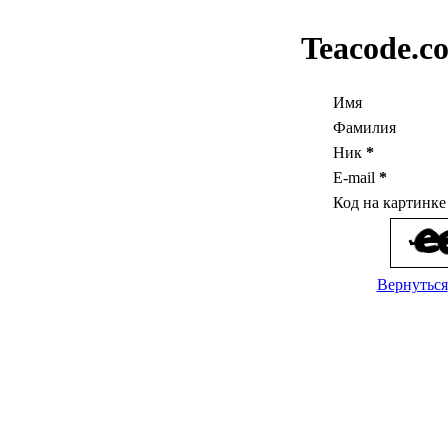
Teacode.c
Имя
Фамилия
Ник
*
E-mail
*
Код на картинк
Вернуться