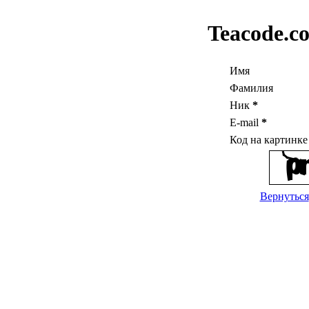
Teacode.c
Имя
Фамилия
Ник
*
E-mail
*
Код на картинк
Вернуться