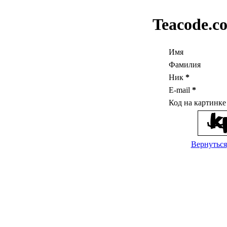
Teacode.c
Имя
Фамилия
Ник
*
E-mail
*
Код на картинк
Вернуться