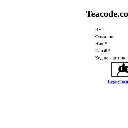
Teacode.c
Имя
Фамилия
Ник
*
E-mail
*
Код на картинк
Вернуться