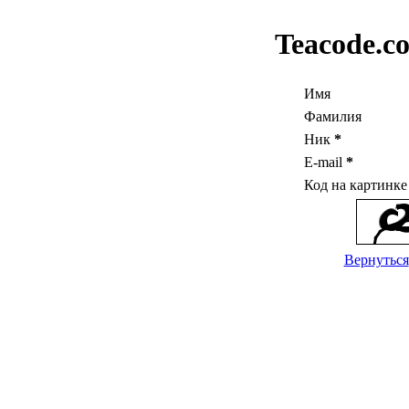
Teacode.c
Имя
Фамилия
Ник
*
E-mail
*
Код на картинк
Вернуться