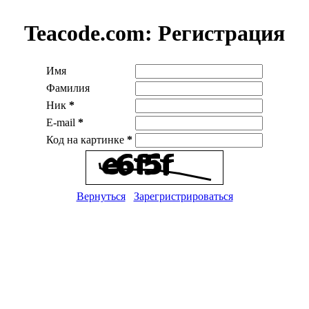
Teacode.com:
Регистрация
Имя
Фамилия
Ник
*
E-mail
*
Код на картинке
*
Вернуться
Зарегристрироваться